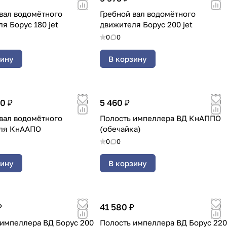
вал водомётного
Гребной вал водомётного
я Борус 180 jet
движителя Борус 200 jet
0
0
зину
В корзину
50 ₽
5 460 ₽
вал водомётного
Полость импеллера ВД КнАППО
ля КнААПО
(обечайка)
0
0
зину
В корзину
₽
41 580 ₽
 импеллера ВД Борус 200
Полость импеллера ВД Борус 220