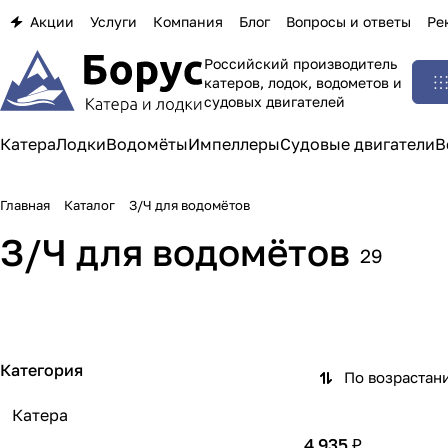
Акции
Услуги
Компания
Блог
Вопросы и ответы
Ре
Российский производитель
катеров, лодок, водометов и
судовых двигателей
Катера
Лодки
Водомёты
Импеллеры
Судовые двигатели
В
Главная
Каталог
З/Ч для водомётов
З/Ч для водомётов
29
Для КнААПО
Гребные валы
Подшипники
Сальники
6 товаров
7 товаров
5 товаров
1 товар
Категория
По возрастан
Катера
4 935 ₽