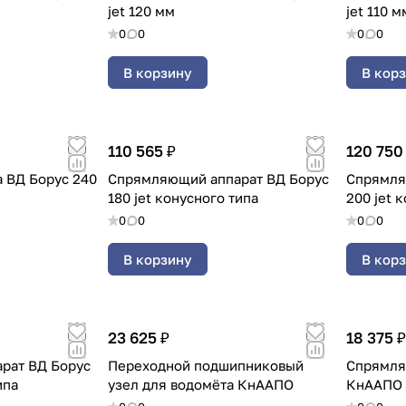
jet 120 мм
jet 110 м
0
0
0
0
В корзину
В кор
110 565 ₽
120 750
 ВД Борус 240
Спрямляющий аппарат ВД Борус
Спрямля
180 jet конусного типа
200 jet 
0
0
0
0
В корзину
В кор
23 625 ₽
18 375 ₽
рат ВД Борус
Переходной подшипниковый
Спрямля
ипа
узел для водомёта КнААПО
КнААПО 