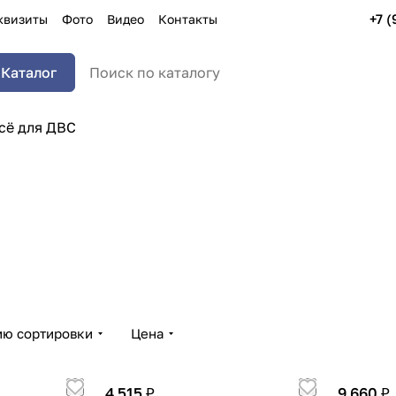
+7 (
квизиты
Фото
Видео
Контакты
Каталог
сё для ДВС
Полости
Спрям
6 товаров
5 товар
ию сортировки
Цена
4 515 ₽
9 660 ₽