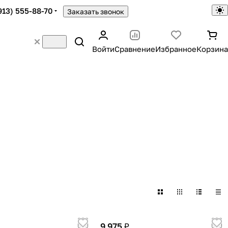
913) 555-88-70
Заказать звонок
Войти
Сравнение
Избранное
Корзина
ляющие
Втулки
ов
5 товаров
9 975 ₽