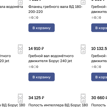
ала водомёта
Фланец гребного вала ВД 180-
Гребной 
200-220
движител
0
0
0
0
В корзину
В кор
14 910 ₽
10 132.
ётного
Гребной вал водомётного
Гребной 
0 jet
движителя Борус 240 jet
движите
0
0
0
0
В корзину
В кор
34 125 ₽
30 660 
 ВД Борус 180
Полость импеллера ВД Борус 180
Полость