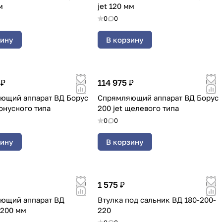
м
jet 120 мм
0
0
зину
В корзину
 ₽
114 975 ₽
ющий аппарат ВД Борус
Спрямляющий аппарат ВД Борус
конусного типа
200 jet щелевого типа
0
0
зину
В корзину
1 575 ₽
ющий аппарат ВД
Втулка под сальник ВД 180-200-
200 мм
220