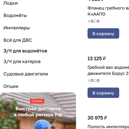
Лодки
Фланец гребного в
КнААПО
Водомёты
0
0
Импеллеры
В корзину
Всё для ДВС
З/Ч для водомётов
13 125 ₽
З/Ч для катеров
Гребной вал водом
движителя Борус 22
Судовые двигатели
0
0
Опции
В корзину
30 975 ₽
Полость импеллера