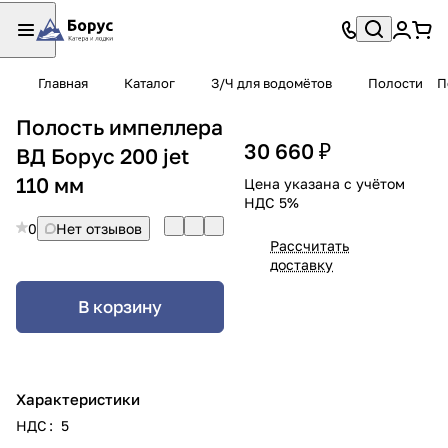
Главная
Каталог
З/Ч для водомётов
Полости
П
Полость импеллера
30 660 ₽
ВД Борус 200 jet
110 мм
Цена указана с учётом
НДС 5%
0
Нет отзывов
Рассчитать
доставку
В корзину
Характеристики
НДС
:
5