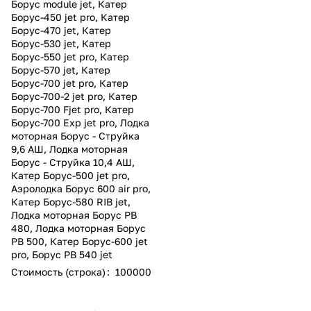
Борус module jet
,
Катер
Борус-450 jet pro
,
Катер
Борус-470 jet
,
Катер
Борус-530 jet
,
Катер
Борус-550 jet pro
,
Катер
Борус-570 jet
,
Катер
Борус-700 jet pro
,
Катер
Борус-700-2 jet pro
,
Катер
Борус-700 Fjet pro
,
Катер
Борус-700 Exp jet pro
,
Лодка
моторная Борус - Струйка
9,6 АШ
,
Лодка моторная
Борус - Струйка 10,4 АШ
,
Катер Борус-500 jet pro
,
Аэролодка Борус 600 air pro
,
Катер Борус-580 RIB jet
,
Лодка моторная Борус РВ
480
,
Лодка моторная Борус
РВ 500
,
Катер Борус-600 jet
pro
,
Борус РВ 540 jet
Стоимость (строка)
:
100000