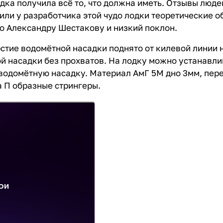
дка получила всё то, что должна иметь. Отзывы люд
ли у разработчика этой чудо лодки теоретические об
о Александру Шестакову и низкий поклон.
стие водомётной насадки поднято от килевой линии 
й насадки без прохватов. На лодку можно устанавли
 водомётную насадку. Материал АмГ 5М дно 3мм, пере
а П образные стрингеры.