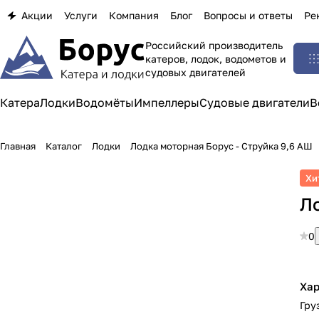
Акции
Услуги
Компания
Блог
Вопросы и ответы
Ре
Российский производитель
катеров, лодок, водометов и
судовых двигателей
Катера
Лодки
Водомёты
Импеллеры
Судовые двигатели
В
Главная
Каталог
Лодки
Лодка моторная Борус - Струйка 9,6 АШ
Хи
Ло
0
Хар
Гру