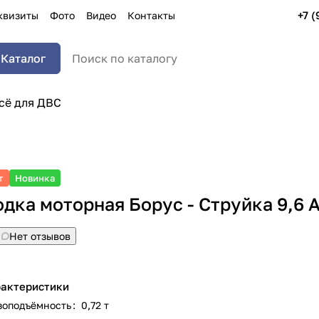
+7 (
квизиты
Фото
Видео
Контакты
Каталог
сё для ДВС
т
Новинка
дка моторная Борус - Струйка 9,6 
Нет отзывов
актеристики
зоподъёмность
:
0,72 т