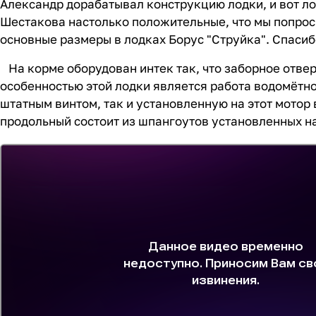
Александр дорабатывал конструкцию лодки, и вот ло
Шестакова настолько положительные, что мы попроси
основные размеры в лодках Борус "Струйка". Спасиб
На корме оборудован интек так, что заборное отвер
особенностью этой лодки является работа водомётно
штатным винтом, так и установленную на этот мотор
продольный состоит из шпангоутов установленных н