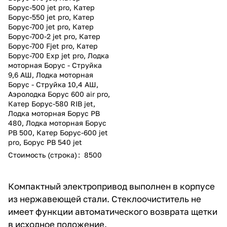
Борус-500 jet pro
,
Катер
Борус-550 jet pro
,
Катер
Борус-700 jet pro
,
Катер
Борус-700-2 jet pro
,
Катер
Борус-700 Fjet pro
,
Катер
Борус-700 Exp jet pro
,
Лодка
моторная Борус - Струйка
9,6 АШ
,
Лодка моторная
Борус - Струйка 10,4 АШ
,
Аэролодка Борус 600 air pro
,
Катер Борус-580 RIB jet
,
Лодка моторная Борус РВ
480
,
Лодка моторная Борус
РВ 500
,
Катер Борус-600 jet
pro
,
Борус РВ 540 jet
Стоимость (строка)
:
8500
Компактный электропривод выполнен в корпусе
из нержавеющей стали. Стеклоочиститель не
имеет функции автоматического возврата щетки
в исходное положение.