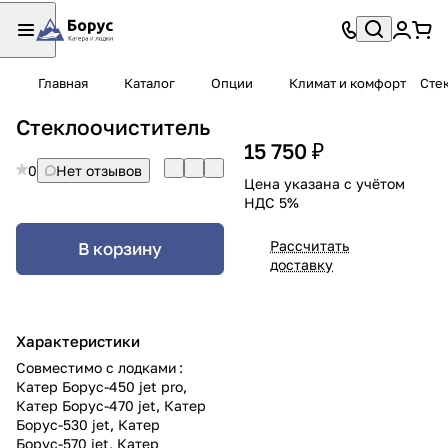
Главная
Каталог
Опции
Климат и комфорт
Сте
Стеклоочиститель
15 750 ₽
0
Нет отзывов
Цена указана с учётом
НДС 5%
Рассчитать
В корзину
доставку
Характеристики
Совместимо с лодками
:
Катер Борус-450 jet pro
,
Катер Борус-470 jet
,
Катер
Борус-530 jet
,
Катер
Борус-570 jet
,
Катер