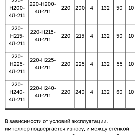
220-
220-Н200-
Н200-
220
200
4
132
50
10
4Л-211
4Л-211
220-
220-Н215-
Н215-
220
215
4
132
50
10
4Л-211
4Л-211
220-
220-Н225-
Н225-
220
225
4
132
55
10
4Л-211
4Л-211
220-
220-Н240-
Н240-
220
240
4
132
60
10
4Л-211
4Л-211
В зависимости от условий эксплуатации,
импеллер подвергается износу, и между стенкой