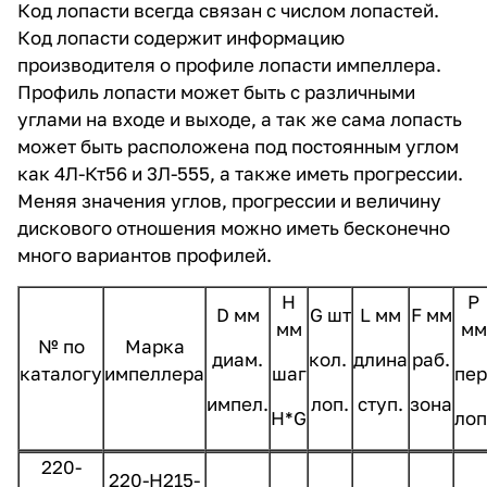
Код лопасти всегда связан с числом лопастей.
Код лопасти содержит информацию
производителя о профиле лопасти импеллера.
Профиль лопасти может быть с различными
углами на входе и выходе, а так же сама лопасть
может быть расположена под постоянным углом
как 4Л-Кт56 и 3Л-555, а также иметь прогрессии.
Меняя значения углов, прогрессии и величину
дискового отношения можно иметь бесконечно
много вариантов профилей.
H
Р
D мм
G шт
L мм
F мм
мм
мм
№ по
Марка
диам.
кол.
длина
раб.
каталогу
импеллера
шаг
пер
импел.
лоп.
ступ.
зона
H*G
лоп
220-
220-Н215-