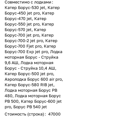
Совместимо с лодками
:
Катер Борус-530 jet
,
Катер
Борус-450 jet pro
,
Катер
Борус-470 jet
,
Катер
Борус-550 jet pro
,
Катер
Борус-570 jet
,
Катер
Борус-700 jet pro
,
Катер
Борус-700-2 jet pro
,
Катер
Борус-700 Fjet pro
,
Катер
Борус-700 Exp jet pro
,
Лодка
моторная Борус - Струйка
9,6 АШ
,
Лодка моторная
Борус - Струйка 10,4 АШ
,
Катер Борус-500 jet pro
,
Аэролодка Борус 600 air pro
,
Катер Борус-580 RIB jet
,
Лодка моторная Борус РВ
480
,
Лодка моторная Борус
РВ 500
,
Катер Борус-600 jet
pro
,
Борус РВ 540 jet
Стоимость (строка)
:
47000