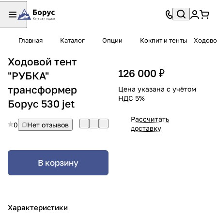
Главная
Каталог
Опции
Кокпит и тенты
Ходово
Ходовой тент
126 000 ₽
"РУБКА"
трансформер
Цена указана с учётом
НДС 5%
Борус 530 jet
Рассчитать
0
Нет отзывов
доставку
В корзину
Характеристики