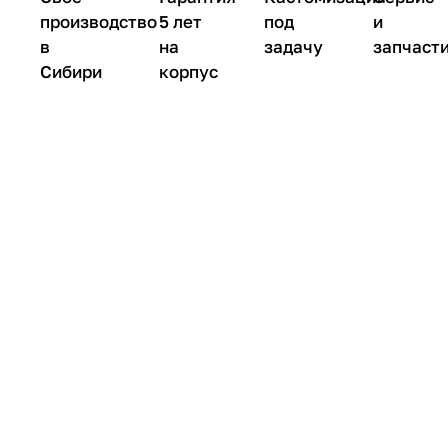
производство
5 лет
под
и
в
на
задачу
запчаст
Сибири
корпус