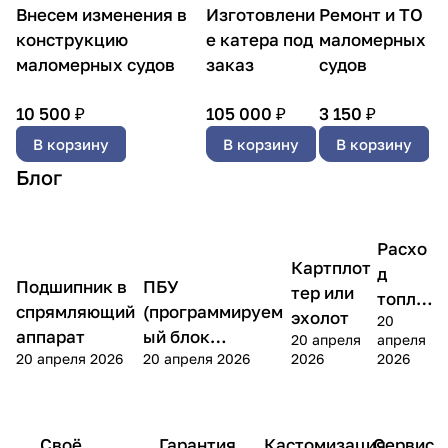
Внесем изменения в
Изготовлени
Ремонт и ТО
конструкцию
е катера под
маломерных
маломерных судов
заказ
судов
10 500 ₽
105 000 ₽
3 150 ₽
В корзину
В корзину
В корзину
Блог
Выбираем
Расхо
Выбираем катер
Статьи
Статьи
водомет
Картплот
д
Подшипник в
ПБУ
тер или
топли
спрямляющий
(программируем
эхолот
20
ва
аппарат
ый блок
20 апреля
апреля
20 апреля 2026
20 апреля 2026
2026
2026
управления)
Своё
Гарантия
Кастомизация
Сервис